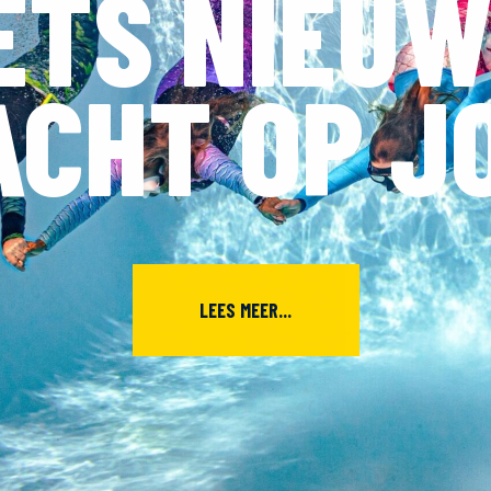
ETS NIEU
CHT OP J
LEES MEER...