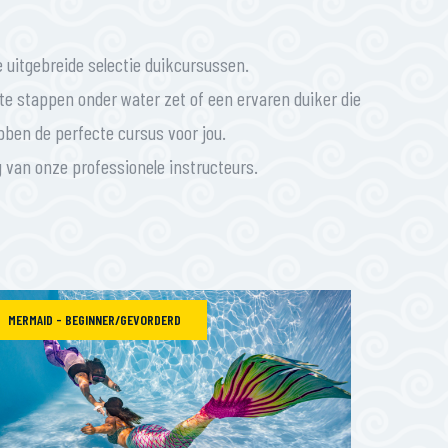
uitgebreide selectie duikcursussen.
ste stappen onder water zet of een ervaren duiker die
ebben de perfecte cursus voor jou.
g van onze professionele instructeurs.
MERMAID - BEGINNER/GEVORDERD
MERMAI