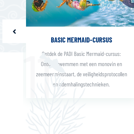
E
BASIC MERMAID-CURSUS
's
Ontdek de PADI Basic Mermaid-cursus:
eke
Ontdek zwemmen met een monovin en
eid
zeemeerminstaart, de veiligheidsprotocollen
en ademhalingstechnieken.