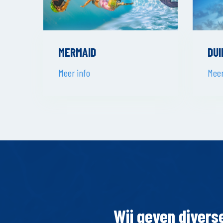
DUI
MERMAID
Meer
Meer info
Wij geven divers