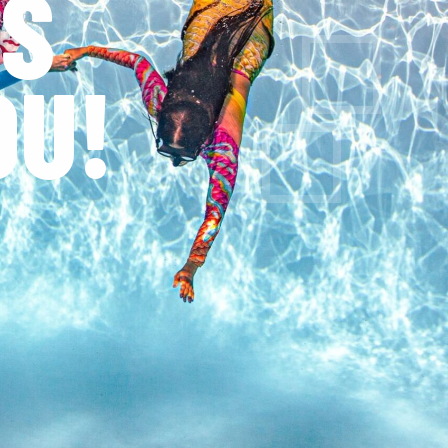
WS
OU!