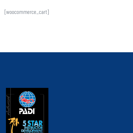
[woocommerce_cart]