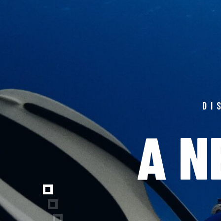
DI
A N