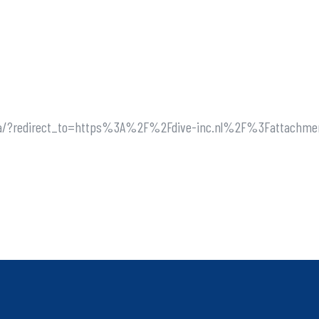
ne_ja/?redirect_to=https%3A%2F%2Fdive-inc.nl%2F%3Fattachme