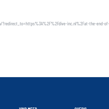
ne_ja/?redirect_to=https%3A%2F%2Fdive-inc.nl%2Fat-the-end-of