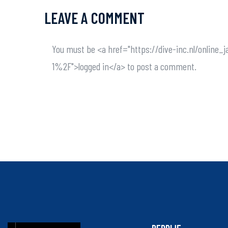
LEAVE A COMMENT
You must be <a href="https://dive-inc.nl/onli
1%2F">logged in</a> to post a comment.