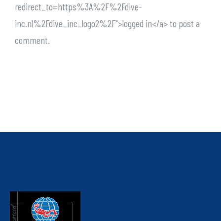
redirect_to=https%3A%2F%2Fdive-
inc.nl%2Fdive_inc_logo2%2F">logged in</a> to post a
comment.