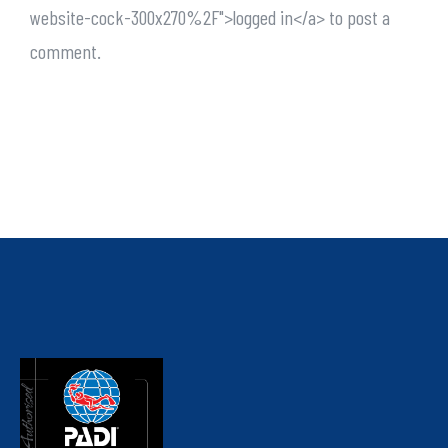
website-cock-300x270%2F">logged in</a> to post a
comment.