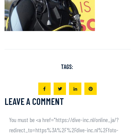
TAGS:
LEAVE A COMMENT
You must be <a href="https://dive-inc.nl/online_ja/?
redirect_to=https%3A%2F%2Fdive-inc.nl%2Ffoto-