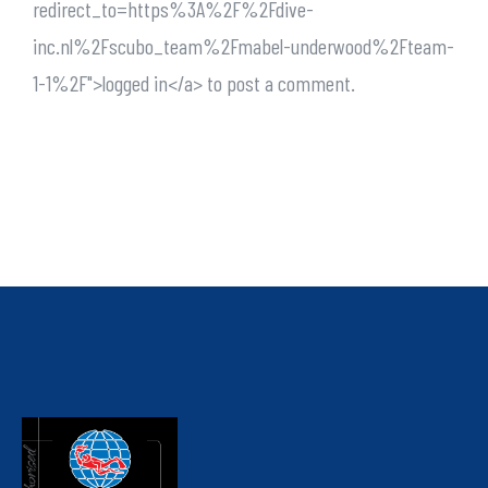
redirect_to=https%3A%2F%2Fdive-
inc.nl%2Fscubo_team%2Fmabel-underwood%2Fteam-
1-1%2F">logged in</a> to post a comment.